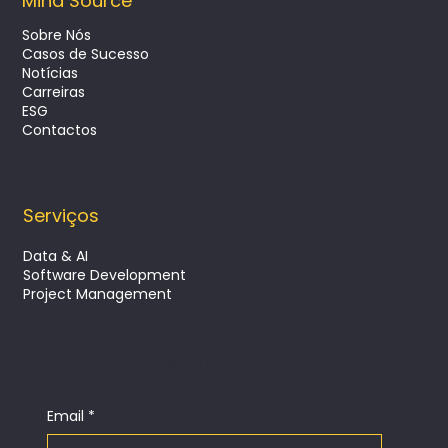
Mind Source
Sobre Nós
Casos de Sucesso
Notícias
Customer Journey Analytics e o
Carreiras
impacto da IA no negócio
ESG
Contactos
Serviços
Data & AI
Software Development
Project Management
SUBSCREVA A NOSSA NEWSLETTER
Email
*