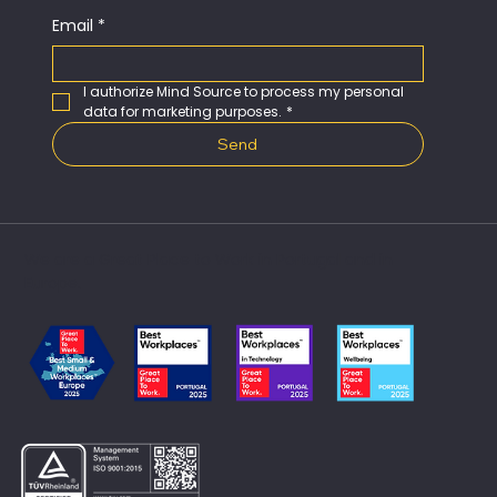
Email
*
I authorize Mind Source to process my personal 
data for marketing purposes.
*
Send
We are a Great Place to Work in Portugal and in
Europe.