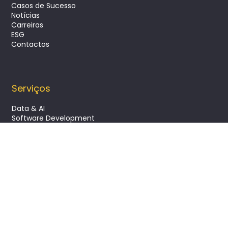
Casos de Sucesso
Notícias
Carreiras
ESG
Contactos
Serviços
Data & AI
Software Development
Project Management
SUBSCREVA A NOSSA NEWSLETTER
Email
*
Autorizo que os meus dados pessoais sejam 