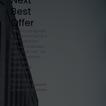
Next
Best
Offer
This is a paragraph.
It is connected to a
CMS collection
through a dataset.
Click “Edit Text” to
update content
from the
connected
collection.
Preencha o
formulário e aceda
ao caso de sucesso.