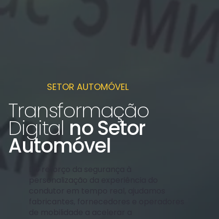
SETOR AUTOMÓVEL
Transformação
Digital
no Setor
Automóvel
Do reforço da segurança à
personalização da experiência do
condutor em tempo real, ajudamos
fabricantes, fornecedores e operadores
de mobilidade a acelerar a