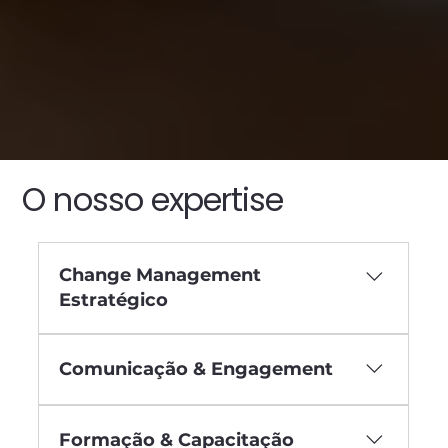
O nosso expertise
Change Management
Estratégico
Planeamento estruturado da mudança
organizacional. Alinhamento com
Comunicação & Engagement
objetivos do negócio.
Estratégias de comunicação eficazes.
Envolvimento ativo das equipas.
Formação & Capacitação