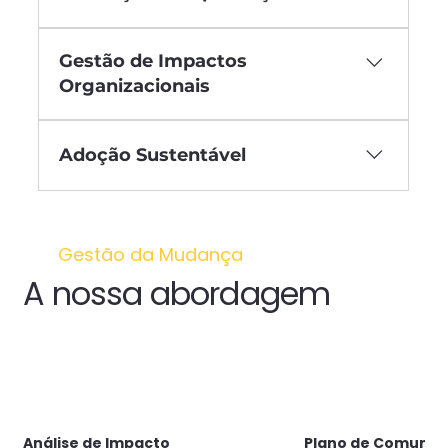
Planos de formação orientados à adoção.
Gestão de Impactos
Desenvolvimento de novas
competências.
Organizacionais
Identificação e mitigação de resistências.
Acompanhamento da adoção.
Adoção Sustentável
Garantia de que a mudança é duradoura.
Integração nos processos e cultura.
Gestão da Mudança
A nossa abordagem
Análise de Impacto
Plano de Comunic