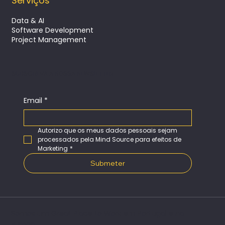
Serviços
Data & AI
Software Development
Project Management
SUBSCREVA A NOSSA NEWSLETTER
Email
*
Autorizo que os meus dados pessoais sejam 
processados pela Mind Source para efeitos de 
Marketing
*
Submeter
Somos um Great Place to Work em Portugal e na
Europa​