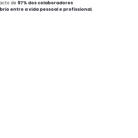
facto de
97% dos colaboradores
rio entre a vida pessoal e profissional
,
ao bem-estar e à conciliação entre a vida
e enorme orgulho e, simultaneamente, um
 investir numa cultura de proximidade,
ra que as nossas pessoas possam
to, o futuro da empresa.
m parte da Mind Source. Obrigado por
resa um dos melhores lugares para trabalhar
 das nossas iniciativas e oportunidades de