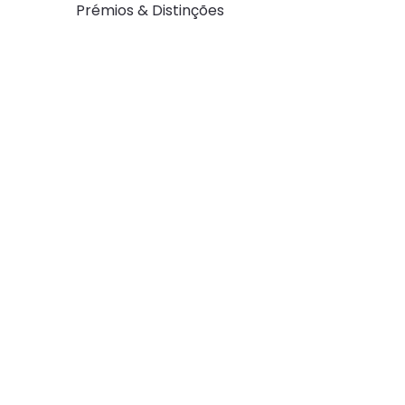
Prémios & Distinções
Mind Sour
conquista o
lugar no
ranking Be
Workplac
Tecnologi