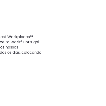
ão
g Best Workplaces™
ce to Work® Portugal.
dos nossos
dos os dias, colocando