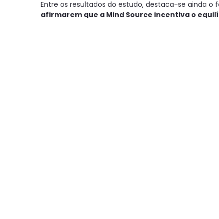
Entre os resultados do estudo, destaca-se ainda o 
afirmarem que a Mind Source incentiva o equilíb
evidenciando a importância que a empresa atribui 
profissional e pessoal.
Para a Mind Source, esta conquista é um motivo d
incentivo para continuar a evoluir. Continuaremos a
confiança e crescimento, criando as condições pa
desenvolver o seu potencial e construir, em conjun
Este reconhecimento pertence a todos os que faze
contribuírem diariamente para fazer da nossa emp
em Portugal.
Acompanhe a Mind Source no
LinkedIn
e fique a par
carreira.