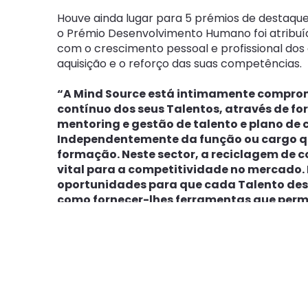
Houve ainda lugar para 5 prémios de destaque
o Prémio Desenvolvimento Humano foi atribuí
com o crescimento pessoal e profissional dos
aquisição e o reforço das suas competências.
“A Mind Source está intimamente compro
contínuo dos seus Talentos, através de 
mentoring e gestão de talento e plano de 
Independentemente da função ou cargo qu
formação. Neste sector, a reciclagem de 
vital para a competitividade no mercado. É
oportunidades para que cada Talento de
como fornecer-lhes ferramentas que per
carreira de forma a manter os níveis de m
profissional elevados”,
sublinha Rui Reis, Ex
O galardão de Great Place to Work reconhec
para trabalhar em Portugal e é atribuído pelo 
autoridade global para a construção, sustent
lugares de trabalho de alta confiança e ele