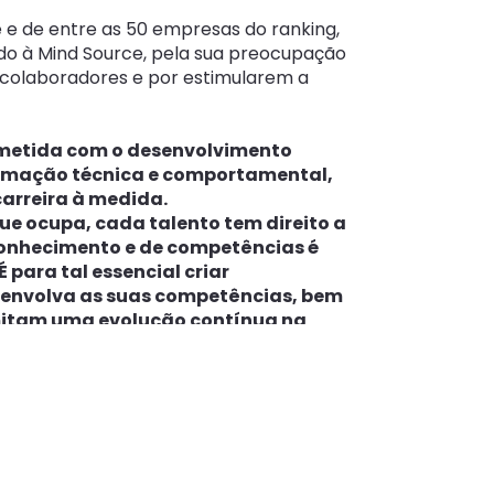
 e de entre as 50 empresas do ranking,
do à Mind Source, pela sua preocupação
 colaboradores e por estimularem a
metida com o desenvolvimento
formação técnica e comportamental,
carreira à medida.
e ocupa, cada talento tem direito a
conhecimento e de competências é
 para tal essencial criar
senvolva as suas competências, bem
mitam uma evolução contínua na
otivação e realização pessoal e
ecutive Director da Mind Source.
e as melhores empresas portuguesas
Great Place to Work® Institute, a
ação e reconhecimento de culturas dos
vado desempenho. O prémio baseia-se