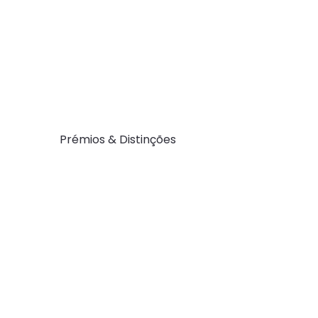
Prémios & Distinções
Mind Sour
novamen
um “Great