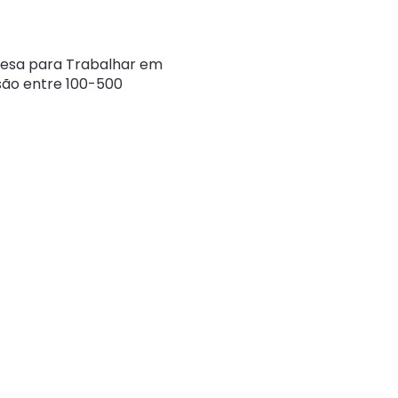
ork”
resa para Trabalhar em
são entre 100-500