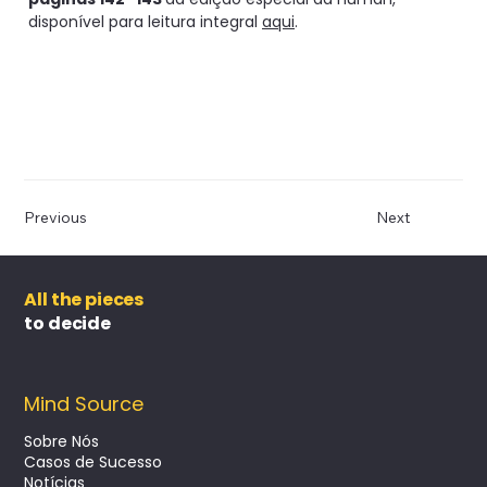
disponível para leitura integral
aqui
.
Previous
Next
All the pieces
to decide
Mind Source
Sobre Nós
Casos de Sucesso
Notícias