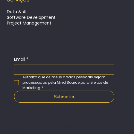
Data & AI
Software Development
Project Management
SUBSCREVA A NOSSA NEWSLETTER
Email
*
Autorizo que os meus dados pessoais sejam 
processados pela Mind Source para efeitos de 
Marketing
*
Submeter
Somos um Great Place to Work em Portugal e na
Europa​