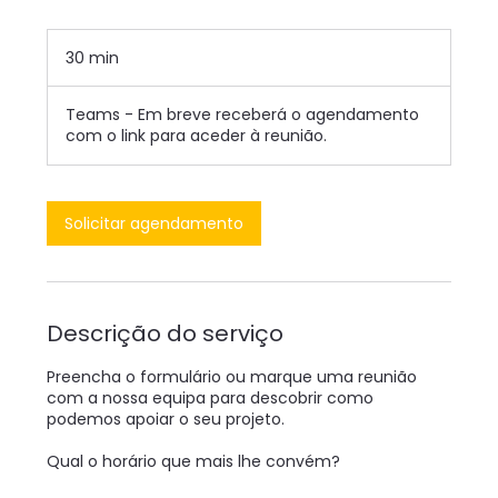
30 min
3
0
m
Teams - Em breve receberá o agendamento
i
com o link para aceder à reunião.
n
Solicitar agendamento
Descrição do serviço
Preencha o formulário ou marque uma reunião
com a nossa equipa para descobrir como
podemos apoiar o seu projeto.
Qual o horário que mais lhe convém?