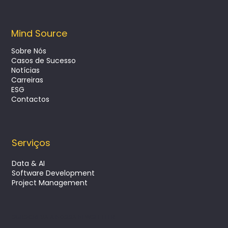
Mind Source
Sobre Nós
Casos de Sucesso
Notícias
Mentoring inverso: como os
Carreiras
profissionais seniores e juniores em IT
ESG
crescem juntos
Contactos
Serviços
Data & AI
Software Development
Project Management
SUBSCREVA A NOSSA NEWSLETTER