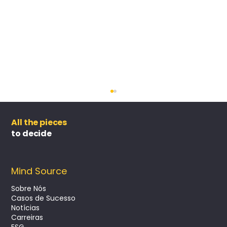
All the pieces
to decide
Mind Source
Sobre Nós
Casos de Sucesso
Notícias
Customer Journey Analytics e a
Carreiras
experiência do cliente
ESG