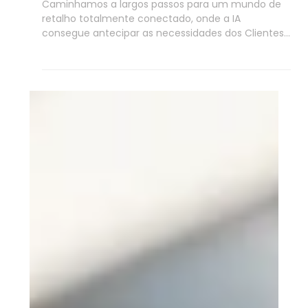
6 min de leitura
AI Agents
Agentic commerce: a
reinvenção das compras no e-
Commerce
Caminhamos a largos passos para um mundo de
retalho totalmente conectado, onde a IA
consegue antecipar as necessidades dos Clientes,
negociar compras e executar transações
totalmente alinhadas com as intenções dos
Clientes, de acordo com o estudo recente da Mc
Kinsey (Outubro de 2025). Estamos perante uma
nova forma de pensar o E-commerce, uma
mudança de paradigma e não apenas uma