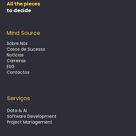
All the pieces
to decide
Mind Source
Sobre Nós
Casos de Sucesso
Notícias
Escalar produtos digitais com
Carreiras
Desenvolvimento Web estratégico
ESG
Contactos
Serviços
Data & AI
Software Development
Project Management