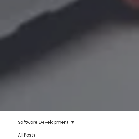
Software Development
Software
All Posts