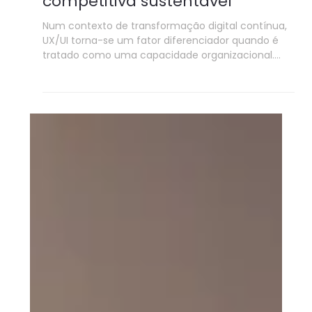
2 min de leitura
Software Development
UX/UI como vantagem
competitiva sustentável
Num contexto de transformação digital contínua,
UX/UI torna-se um fator diferenciador quando é
tratado como uma capacidade organizacional.
Mais do que melhorar interfaces, contribui para
consistência, escala e criação de valor ao longo do
tempo.