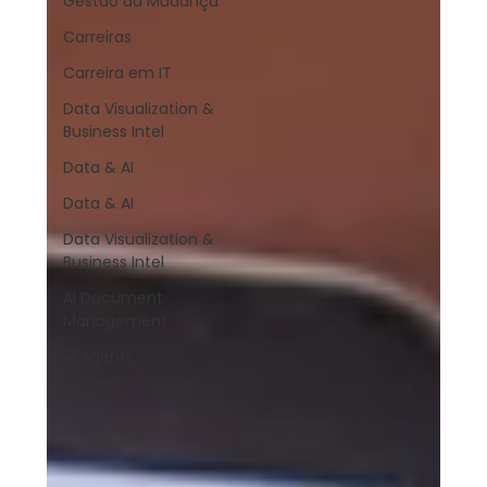
Gestão da Mudança
Carreiras
Carreira em IT
Data Visualization &
Business Intel
Data & AI
Data & AI
Data Visualization &
Business Intel
AI Document
Management
AI Agents