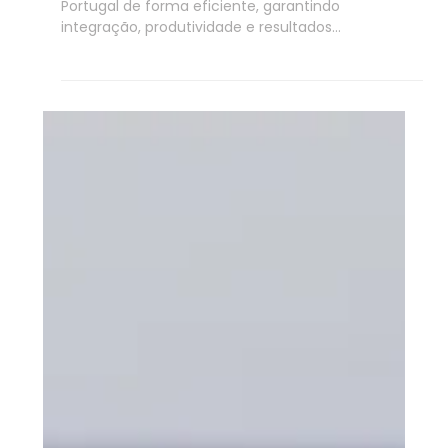
2 min de leitura
Nearshore
Como estruturar equipas
nearshore para maximizar
resultados em TI
Saiba como organizar equipas nearshore em
Portugal de forma eficiente, garantindo
integração, produtividade e resultados
estratégicos em projetos de TI.