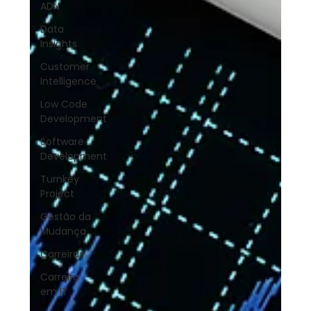
ADN
Data
Insights
Customer
Intelligence
Low Code
Development
Software
Development
Turnkey
Project
Gestão da
Mudança
Carreiras
Carreira
em IT