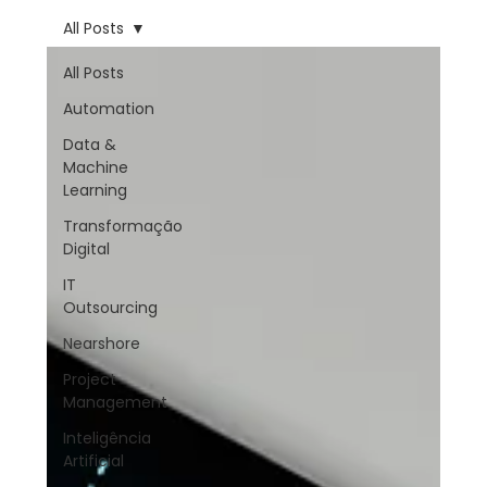
All Posts
All Posts
Automation
Data &
Machine
Learning
Transformação
Digital
IT
Outsourcing
Nearshore
Project
Management
Inteligência
Artificial