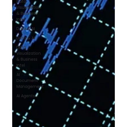
Data
Visualization
& Business
Intel
Data & AI
Data & AI
Data
Visualization
& Business
Intel
AI
Document
Management
AI Agents